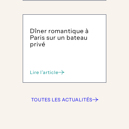
Seine
un
bateau
privé
à
Paris
Dîner romantique à
pour
Paris sur un bateau
2
privé
à
9
personnes
Lire l’article
:
Dîner
romantique
à
Paris
TOUTES LES ACTUALITÉS
sur
un
bateau
privé