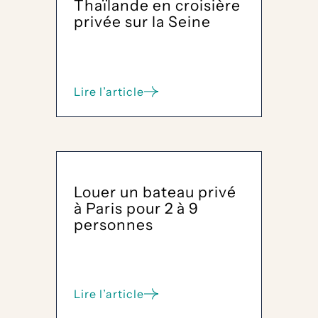
Thaïlande en croisière
privée sur la Seine
Lire l’article
:
La
Perle
Noire :
le
Roi
et
Louer un bateau privé
la
à Paris pour 2 à 9
Reine
personnes
de
Thaïlande
en
croisière
privée
Lire l’article
sur
:
la
Louer