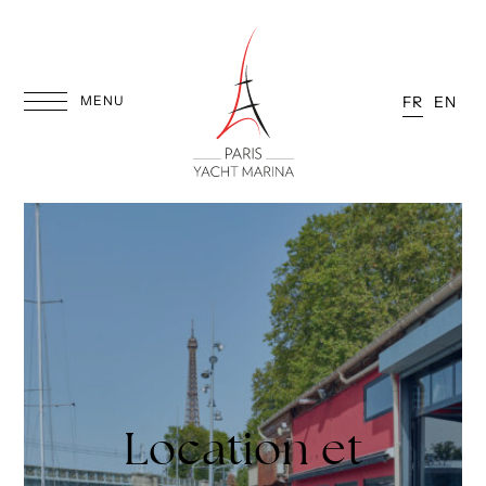
Aller
au
contenu
MENU
FR
EN
Location et