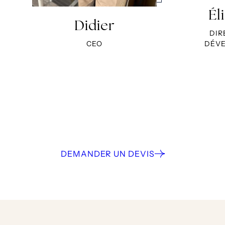
Él
Didier
DIR
CEO
DÉV
DEMANDER UN DEVIS