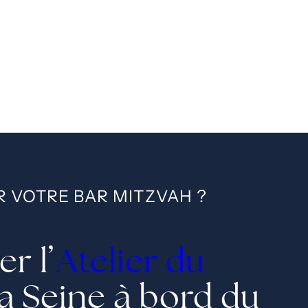
R VOTRE BAR MITZVAH ?
r l’
Atelier du
la Seine à bord du