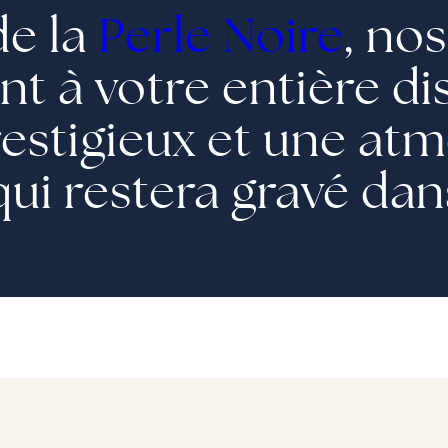
de la
Perle Noire
, no
nt à votre entière d
restigieux et une at
ui restera gravé dan