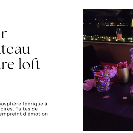
ar
ateau
re loft
mosphère féérique à
ires. Faites de
 empreint d’émotion