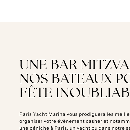
UNE BAR MITZV
NOS BATEAUX P
FÊTE INOUBLIA
Paris Yacht Marina vous prodiguera les meille
organiser votre évènement casher et notamm
une péniche à Paris, un yacht ou dans notre sal