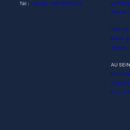
La Perl
Tél :
+33 (0) 1 40 58 00 00
Atelier
PETITS
Black 
James
AU SEI
Paris Y
Actuali
Contac