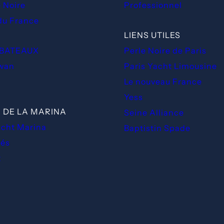
e Noire
Professionnel
 du France
LIENS UTILES
 BATEAUX
Perle Noire de Paris
Swan
Paris Yacht Limousine
Le nouveau France
Yess
N DE LA MARINA
Seine Alliance
acht Marina
Baptistin Spade
tés
t